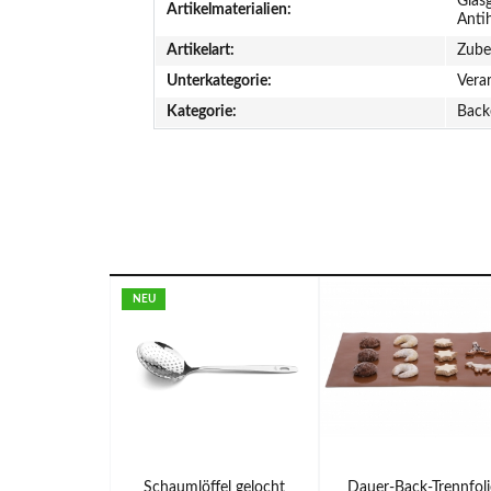
Glas
Artikelmaterialien:
Anti
Artikelart:
Zube
Unterkategorie:
Vera
Kategorie:
Back
NEU
Schaumlöffel gelocht
Dauer-Back-Trennfoli