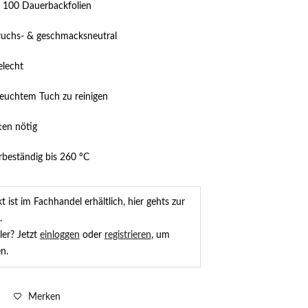
t 100 Dauerbackfolien
eruchs- & geschmacksneutral
elecht
 feuchtem Tuch zu reinigen
tten nötig
rbeständig bis 260 °C
 ist im Fachhandel erhältlich, hier gehts zur
.
ler? Jetzt
einloggen
oder
registrieren
, um
n.
Merken