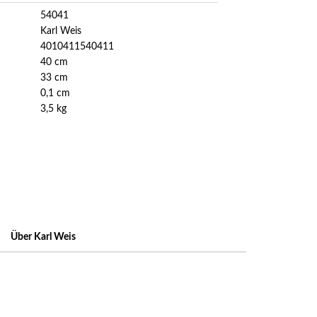
54041
Karl Weis
4010411540411
40 cm
33 cm
0,1 cm
3,5 kg
Über Karl Weis