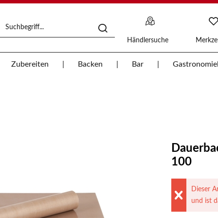
Händlersuche
Merkzet
Zubereiten
Backen
Bar
Gastronomie
Dauerbac
100
Dieser Ar
und ist d