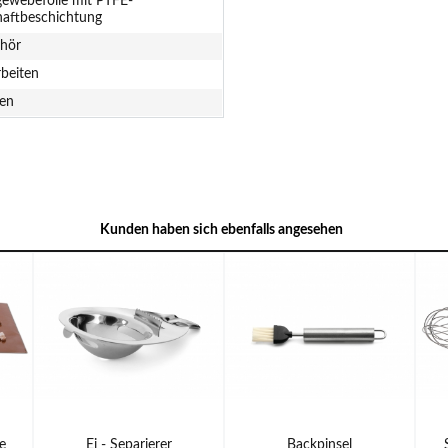
gewebefolie mit PTFE-
haftbeschichtung
hör
rbeiten
en
Kunden haben sich ebenfalls angesehen
e
Ei - Separierer
Backpinsel