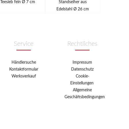
Teesieb fein Ø 7 cm
Standseiher aus
Knoblauchd
Edelstahl Ø 26 cm
Edels
Service
Rechtliches
Händlersuche
Impressum
Kontaktformular
Datenschutz
Werksverkauf
Cookie-
Einstellungen
Allgemeine
Geschäftsbedingungen