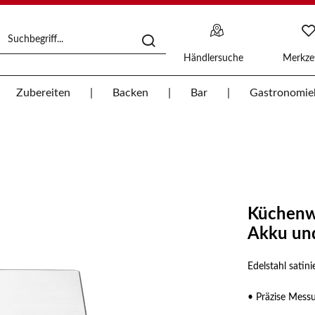
Händlersuche
Merkzet
Zubereiten
Backen
Bar
Gastronomie
Küchenwa
Akku und
Edelstahl satini
• Präzise Mess