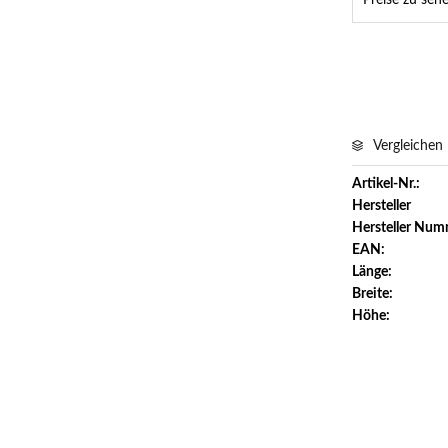
Preise zu sehe
Vergleichen
Artikel-Nr.:
Hersteller
Hersteller Num
EAN:
Länge:
Breite:
Höhe: