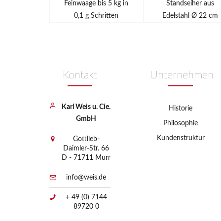
Feinwaage bis 5 kg in
Standseiher aus
0,1 g Schritten
Edelstahl Ø 22 cm
Kontakt
Unternehmen
Karl Weis u. Cie.
Historie
GmbH
Philosophie
Kundenstruktur
Gottlieb-
Daimler-Str. 66
D - 71711 Murr
info@weis.de
+ 49 (0) 7144
89720 0