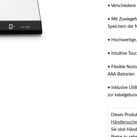
• Verschiedene
• Mit Zuwiegefu
Speichern der 
• Hochwertige, 
• Intuitive To
• Flexible Nut
AAA-Batterien
• Inklusive US
zur kabelgebu
Dieses Produkt
Händlersuche
Sie sind Händ