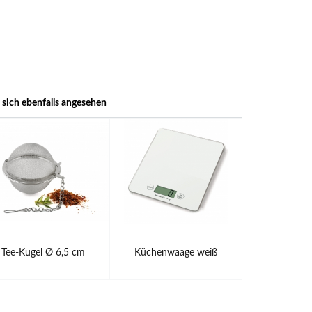
sich ebenfalls angesehen
Tee-Kugel Ø 6,5 cm
Küchenwaage weiß
Kochl
Küche