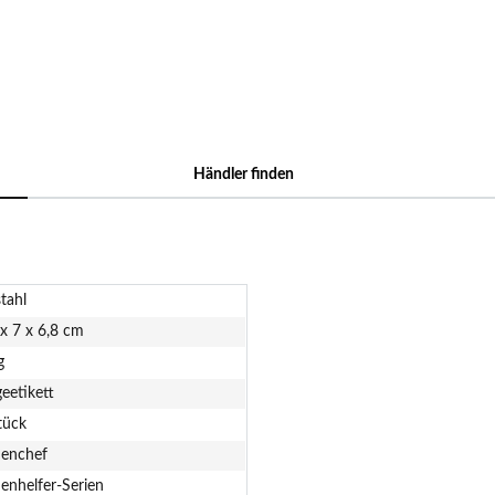
Händler finden
tahl
 x 7 x 6,8 cm
g
eetikett
tück
enchef
enhelfer-Serien