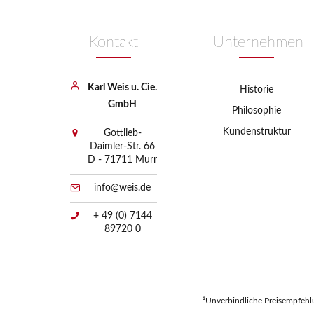
Kontakt
Unternehmen
Karl Weis u. Cie.
Historie
GmbH
Philosophie
Kundenstruktur
Gottlieb-
Daimler-Str. 66
D - 71711 Murr
info@weis.de
+ 49 (0) 7144
89720 0
¹Unverbindliche Preisempfehlu