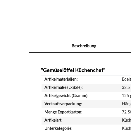
Beschreibung
"Gemüselöffel Küchenchef"
Artikelmaterialien:
Edels
Artikelmaße (LxBxH):
32,5
Artikelgewicht (Gramm):
125 
Verkaufsverpackung:
Häng
Menge Exportkarton:
72 S
Artikelart:
Küch
Unterkategorie:
Küch