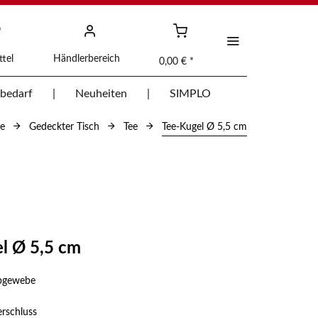
tel
Händlerbereich
0,00 € *
bedarf
Neuheiten
SIMPLO
te
Gedeckter Tisch
Tee
Tee-Kugel Ø 5,5 cm
l Ø 5,5 cm
ebgewebe
erschluss