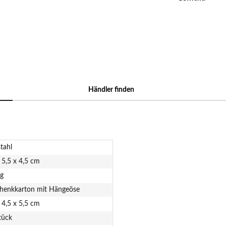
Händler finden
tahl
 5,5 x 4,5 cm
 g
henkkarton mit Hängeöse
 4,5 x 5,5 cm
tück