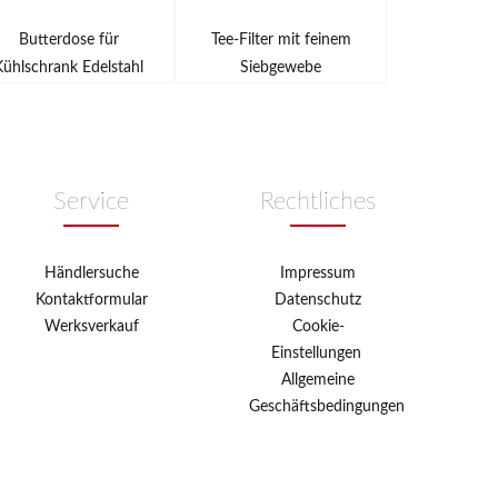
Butterdose für
Tee-Filter mit feinem
Schneebes
Kühlschrank Edelstahl
Siebgewebe
Service
Rechtliches
Händlersuche
Impressum
Kontaktformular
Datenschutz
Werksverkauf
Cookie-
Einstellungen
Allgemeine
Geschäftsbedingungen