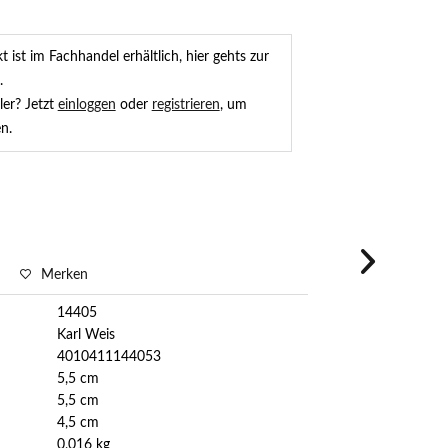
 ist im Fachhandel erhältlich, hier gehts zur
.
ler? Jetzt
einloggen
oder
registrieren
, um
n.
Merken
14405
Karl Weis
4010411144053
5,5 cm
5,5 cm
4,5 cm
0,016 kg