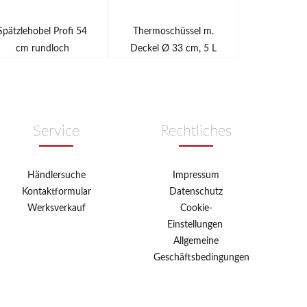
Spätzlehobel Profi 54
Thermoschüssel m.
Schneesch
cm rundloch
Deckel Ø 33 cm, 5 L
mit Ste
Service
Rechtliches
Händlersuche
Impressum
Kontaktformular
Datenschutz
Werksverkauf
Cookie-
Einstellungen
Allgemeine
Geschäftsbedingungen