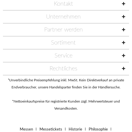
Kontakt
Unternehmen
Partner werden
Sortiment
Service
Rechtliches
¹Unverbindliche Preisempfehlung inkl. MwSt. Kein Direktverkauf an private
Endverbraucher, unsere Handelsparter finden Sie in der
Händlersuche
.
*Nettoeinkaufspreise für registrierte Kunden zzgl. Mehrwertsteuer und
Versandkosten.
Messen
Messetickets
Historie
Philosophie